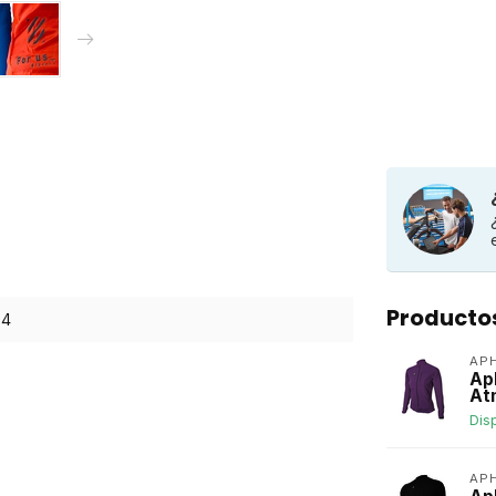
Producto
4
AP
Ap
At
Dis
AP