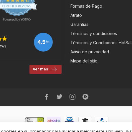
Formas de Pago
Atrato
Garantías
Términos y condiciones
4.5
/5
Términos y Condiciones HotSal
ews
Aviso de privacidad
Mapa del sitio
Ver más
r cookies en su ordenador para ayudar a mejorar este sitio web. ¿E