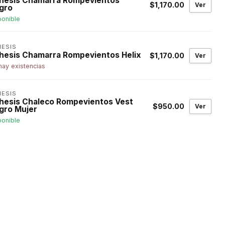
hesis Chamarra Rompevientos
$1,170.00
Ver
gro
ponible
HESIS
hesis Chamarra Rompevientos Helix
$1,170.00
Ver
hay existencias
HESIS
hesis Chaleco Rompevientos Vest
$950.00
Ver
gro Mujer
ponible