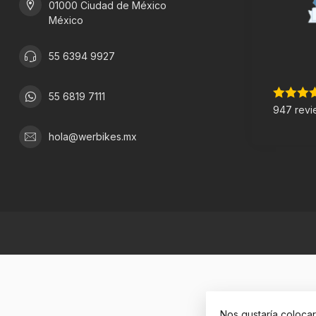
01000 Ciudad de México
México
55 6394 9927
55 6819 7111
947 revi
hola@werbikes.mx
Nos gustaría coloca