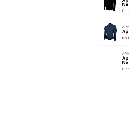
Ap
Ne
Dis
AP
Ap
No 
AP
Ap
Ne
Dis