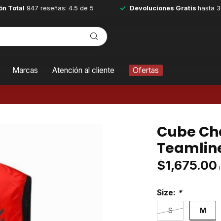
ón Total
947 reseñas: 4.5 de 5
Devoluciones Gratis
hasta 3
Marcas
Atención al cliente
Ofertas
Cube Ch
Teamline
$1,675.00
Size:
*
M
S