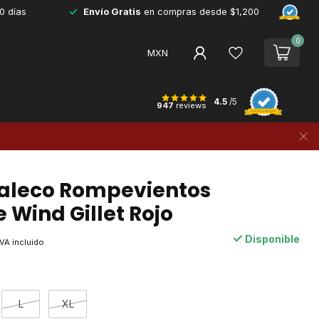
0 días
Envío Gratis
en compras desde $1,200
0
MXN
4.5
/5
947
reviews
aleco Rompevientos
 Wind Gillet Rojo
Disponible
IVA incluido
L
XL