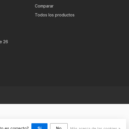
Comparar
Todos los productos
e 26
sto es correcto?
Sí
No
Más acerca de las cookies »