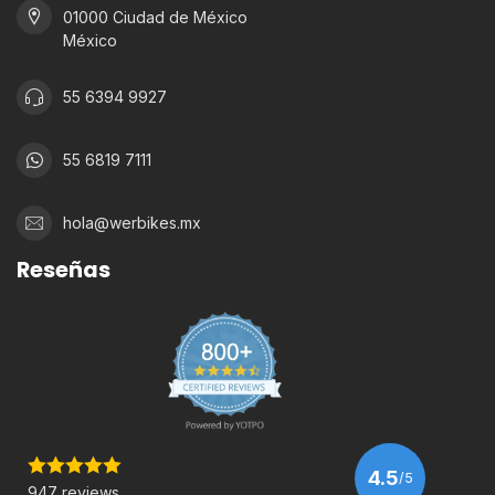
01000 Ciudad de México
México
55 6394 9927
55 6819 7111
hola@werbikes.mx
Reseñas
4.5
/5
947 reviews