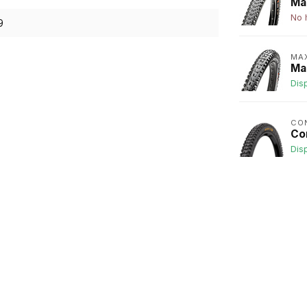
Max
No 
9
MA
Ma
Dis
CO
Co
Dis