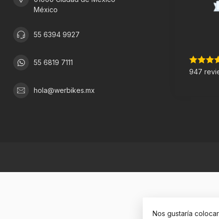
México
55 6394 9927
55 6819 7111
947 revi
hola@werbikes.mx
Nos gustaría coloca
© Copyright 2026 W