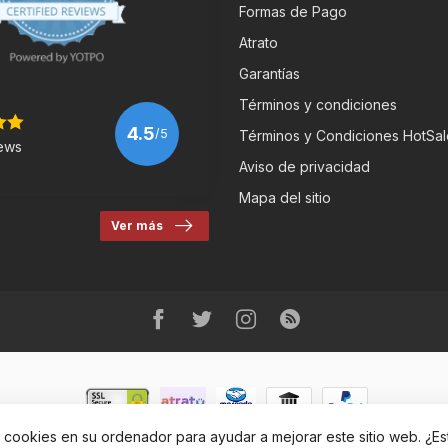
Formas de Pago
Atrato
Garantías
Términos y condiciones
4.5
/5
Términos y Condiciones HotSal
ews
Aviso de privacidad
Mapa del sitio
Ver más
r cookies en su ordenador para ayudar a mejorar este sitio web. ¿E
eRbikes Tienda de Bicicletas
- Powered by
Lightspeed
-
Lightspeed des