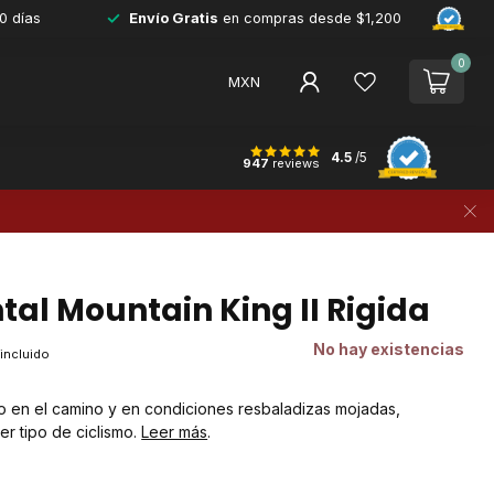
0 días
Envío Gratis
en compras desde $1,200
0
MXN
4.5
/5
947
reviews
tal Mountain King II Rigida
No hay existencias
 incluido
o en el camino y en condiciones resbaladizas mojadas,
er tipo de ciclismo.
Leer más
.