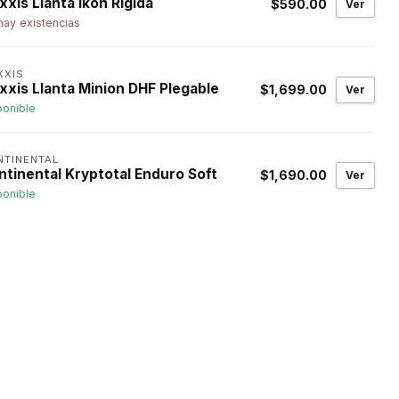
xis Llanta Ikon Rigida
$590.00
Ver
hay existencias
XXIS
xxis Llanta Minion DHF Plegable
$1,699.00
Ver
ponible
NTINENTAL
ntinental Kryptotal Enduro Soft
$1,690.00
Ver
ponible