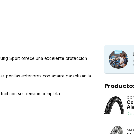
 King Sport ofrece una excelente protección
las perillas exteriores con agarre garantizan la
Producto
e trail con suspensión completa
CO
Co
Al
Dis
MA