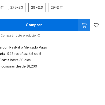
29x2.3
.4
27.5x2.3
29x2.4
Comprar
Compartir este producto
a
con PayPal o Mercado Pago
otal
947 reseñas: 4.5 de 5
Gratis
hasta 30 días
 compras desde $1,200