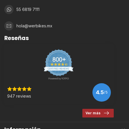
55 6819 7111
hola@werbikes.mx
Reseñas
4.5
/5
947 reviews
Ver más