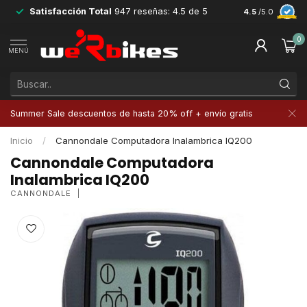
Satisfacción Total
947 reseñas: 4.5 de 5
Devoluciones 
4.5
/5.0
0
MENÚ
Summer Sale descuentos de hasta 20% off + envío gratis
Inicio
/
Cannondale Computadora Inalambrica IQ200
Cannondale Computadora
Inalambrica IQ200
CANNONDALE