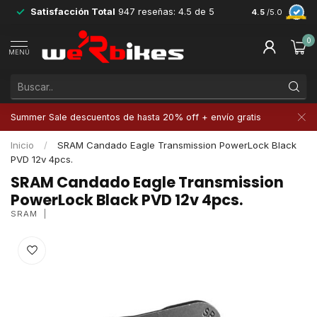
Satisfacción Total
947 reseñas: 4.5 de 5
Devoluciones 
4.5
/5.0
0
MENÚ
Summer Sale descuentos de hasta 20% off + envío gratis
Inicio
/
SRAM Candado Eagle Transmission PowerLock Black
PVD 12v 4pcs.
SRAM Candado Eagle Transmission
PowerLock Black PVD 12v 4pcs.
SRAM