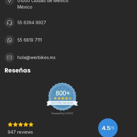
01000 Ciudad de México
México
55 6394 9927
55 6819 7111
hola@werbikes.mx
Reseñas
4.5
/5
947 reviews