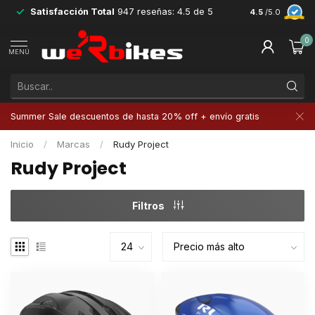
Satisfacción Total
947 reseñas: 4.5 de 5
Devoluciones 
4.5
/5.0
0
MENÚ
Summer Sale descuentos de hasta 20% off + envío gratis
Inicio
/
Marcas
/
Rudy Project
Rudy Project
Filtros