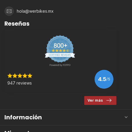
hola@werbikes.mx
Reseñas
4.5
/5
947 reviews
Ver más
Información