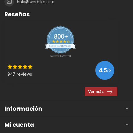
hola@werbikes.mx
Reseñas
4.5
/5
947 reviews
Ver más
Información
Mi cuenta