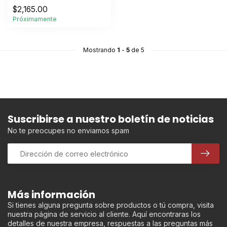
$2,165.00
Próximamente
Mostrando
1
-
5
de 5
Suscribirse a nuestro boletín de noticias
No te preocupes no enviamos spam
Más información
Si tienes alguna pregunta sobre productos o tú compra, visita
nuestra página de servicio al cliente. Aquí encontraras los
detalles de nuestra empresa, respuestas a las preguntas más