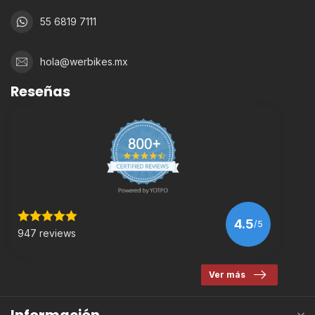
55 6819 7111
hola@werbikes.mx
Reseñas
4.5
/5
947 reviews
Ver más
Información