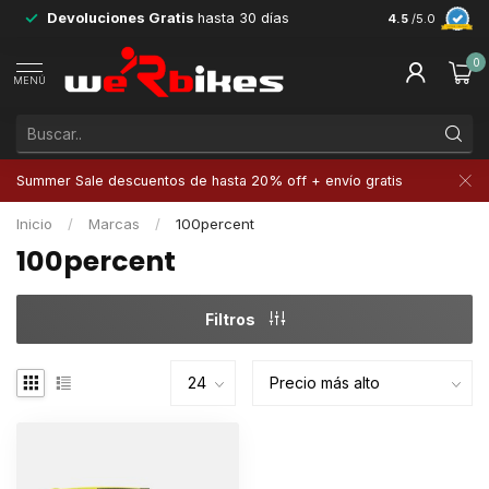
Devoluciones Gratis
hasta 30 días
Envío Gratis
e
4.5
/5.0
0
MENÚ
Summer Sale descuentos de hasta 20% off + envío gratis
Inicio
/
Marcas
/
100percent
100percent
Filtros