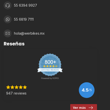
55 6394 9927
55 6819 7111
hola@werbikes.mx
Reseñas
4.5
/5
947 reviews
Ver más