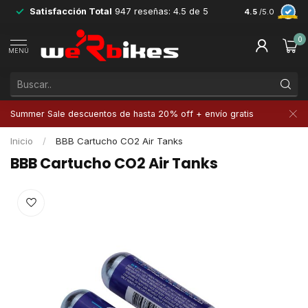
Satisfacción Total
947 reseñas: 4.5 de 5
Devoluciones 
4.5
/5.0
0
MENÚ
Summer Sale descuentos de hasta 20% off + envío gratis
Inicio
/
BBB Cartucho CO2 Air Tanks
BBB Cartucho CO2 Air Tanks