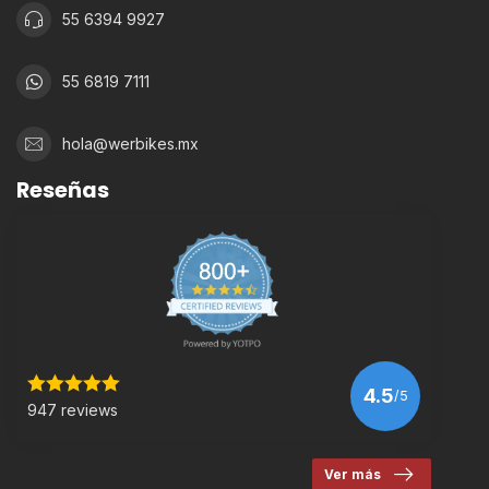
55 6394 9927
55 6819 7111
hola@werbikes.mx
Reseñas
4.5
/5
947 reviews
Ver más