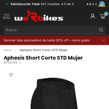
Satisfacción Total
947 reseñas: 4.5 de 5
Devoluciones 
4.5
/5.0
0
MENÚ
Summer Sale descuentos de hasta 20% off + envío gratis
Inicio
/
Aphesis Short Corto STD Mujer
Aphesis Short Corto STD Mujer
APHESIS