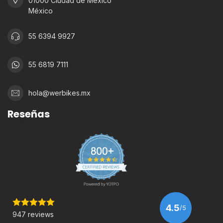
01000 Ciudad de México
México
55 6394 9927
55 6819 7111
hola@werbikes.mx
Reseñas
4.5
/5
947 reviews