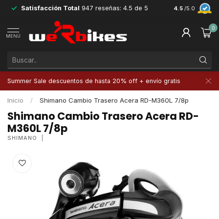
Satisfacción Total
947 reseñas: 4.5 de 5
Devoluciones 
4.5
/5.0
0
MENÚ
Summer Sale descuentos de hasta 20% off + envío gratis
Inicio
/
Shimano Cambio Trasero Acera RD-M360L 7/8p
Shimano Cambio Trasero Acera RD-
M360L 7/8p
SHIMANO