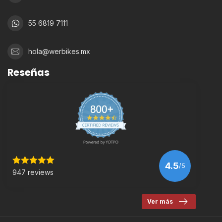
55 6819 7111
hola@werbikes.mx
Reseñas
4.5
/5
947 reviews
Ver más