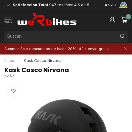
Satisfacción Total
947 reseñas: 4.5 de 5
Devoluciones 
4.5
/5.0
0
MENÚ
Summer Sale descuentos de hasta 20% off + envío gratis
Inicio
/
Kask Casco Nirvana
Kask Casco Nirvana
KASK