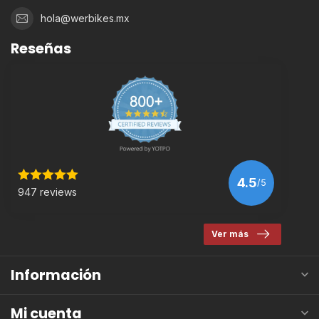
hola@werbikes.mx
Reseñas
4.5
/5
947 reviews
Ver más
Información
Mi cuenta