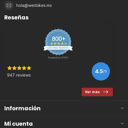
hola@werbikes.mx
Reseñas
4.5
/5
947 reviews
Ver más
Información
Mi cuenta