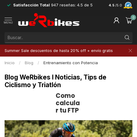
Satisfacción Total
947 reseñas: 4.5 de 5
Devoluciones 
4.5
/5.0
0
MENÚ
Summer Sale descuentos de hasta 20% off + envío gratis
Inicio
/
Blog
/
Entrenamiento con Potencia
Blog WeRbikes I Noticias, Tips de
Ciclismo y Triatlón
Como
calcula
r tu FTP