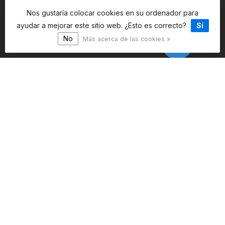
Nos gustaría colocar cookies en su ordenador para
ayudar a mejorar este sitio web. ¿Esto es correcto?
Sí
No
Más acerca de las cookies »
4.5
/5
947 reviews
Ver más
Información
Mi cuenta
$