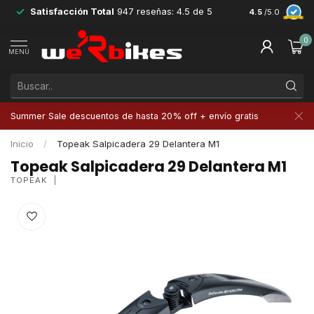
Satisfacción Total
947 reseñas: 4.5 de 5
Devoluciones 
4.5
/5.0
0
MENÚ
Summer Sale descuentos de hasta 20% off + envío gratis
Inicio
/
Topeak Salpicadera 29 Delantera M1
Topeak Salpicadera 29 Delantera M1
TOPEAK