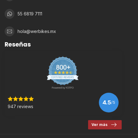
55 6819 7111
hola@werbikes.mx
Reseñas
4.5
/5
947 reviews
Ver más