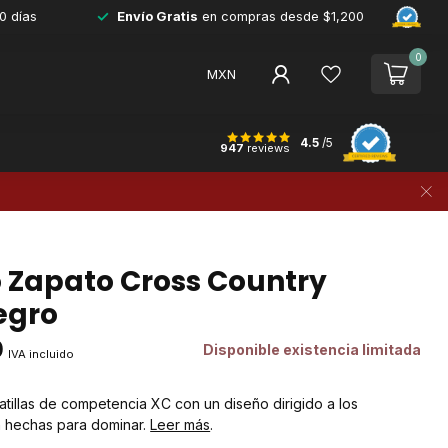
0 días
Envío Gratis
en compras desde $1,200
0
MXN
4.5
/5
947
reviews
 Zapato Cross Country
egro
0
Disponible existencia limitada
IVA incluido
tillas de competencia XC con un diseño dirigido a los
n hechas para dominar.
Leer más
.