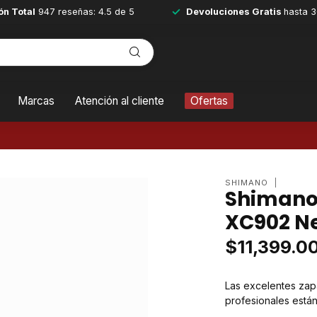
ón Total
947 reseñas: 4.5 de 5
Devoluciones Gratis
hasta 3
Marcas
Atención al cliente
Ofertas
SHIMANO
Shimano
XC902 N
$11,399.0
Las excelentes zapa
profesionales está