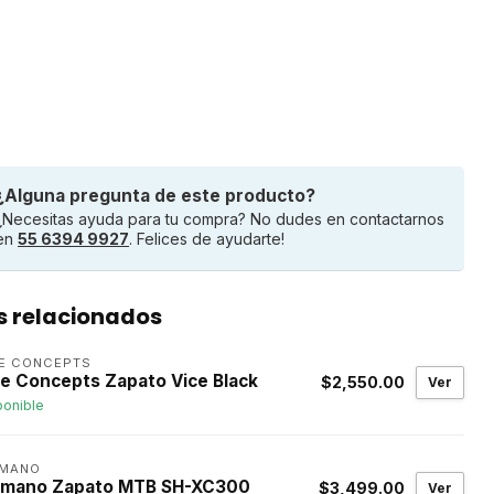
¿Alguna pregunta de este producto?
¿Necesitas ayuda para tu compra? No dudes en contactarnos
en
55 6394 9927
. Felices de ayudarte!
s relacionados
DE CONCEPTS
de Concepts Zapato Vice Black
$2,550.00
Ver
ponible
IMANO
imano Zapato MTB SH-XC300
$3,499.00
Ver