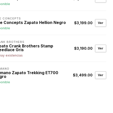
ponible
DE CONCEPTS
de Concepts Zapato Hellion Negro
$3,199.00
Ver
ponible
ANK BROTHERS
pato Crank Brothers Stamp
$3,190.00
Ver
eedlace Gris
hay existencias
IMANO
imano Zapato Trekking ET700
$3,499.00
Ver
gro
ponible