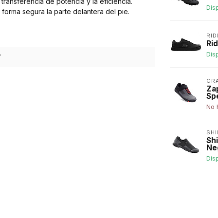
 transferencia de potencia y la eficiencia.
Dis
forma segura la parte delantera del pie.
RI
Ri
Dis
7
CR
Za
Sp
No 
SH
Sh
Ne
Dis