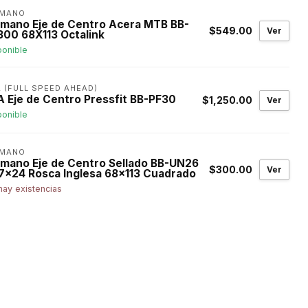
IMANO
imano Eje de Centro Acera MTB BB-
$549.00
Ver
300 68X113 Octalink
ponible
 (FULL SPEED AHEAD)
A Eje de Centro Pressfit BB-PF30
$1,250.00
Ver
ponible
IMANO
imano Eje de Centro Sellado BB-UN26
$300.00
Ver
37x24 Rosca Inglesa 68x113 Cuadrado
hay existencias