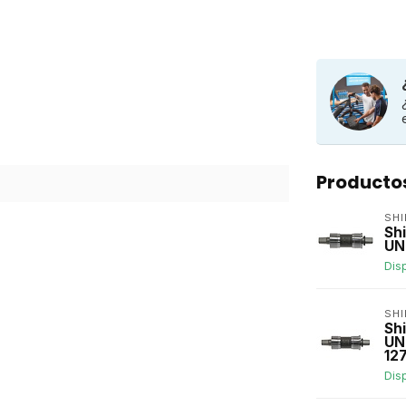
Producto
SH
Sh
UN
Dis
SH
Sh
UN
12
Dis