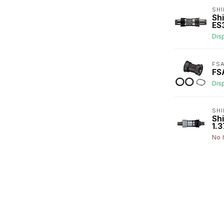
SH
Sh
ES
Dis
FSA
FS
Dis
SH
Sh
1.
No 