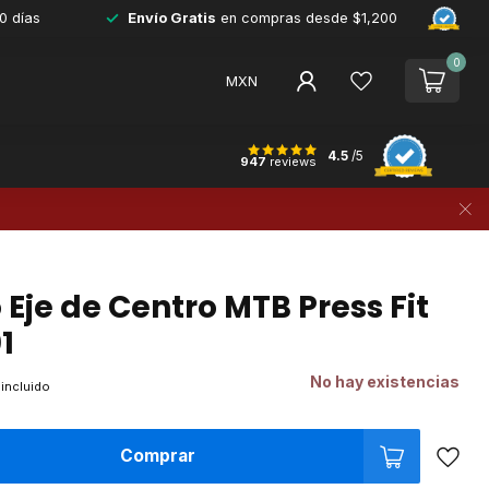
0 días
Envío Gratis
en compras desde $1,200
0
MXN
4.5
/5
947
reviews
Eje de Centro MTB Press Fit
1
No hay existencias
 incluido
Comprar