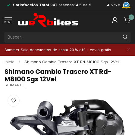
Satisfacción Total
947 reseñas: 4.5 de 5
Devoluciones 
4.5
/5.0
0
MENÚ
Summer Sale descuentos de hasta 20% off + envío gratis
Inicio
/
Shimano Cambio Trasero XT Rd-M8100 Sgs 12Vel
Shimano Cambio Trasero XT Rd-
M8100 Sgs 12Vel
SHIMANO