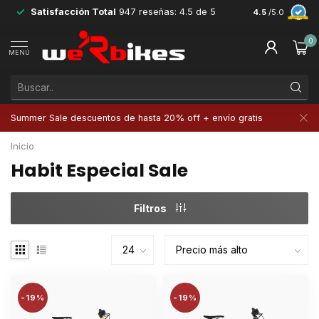
Satisfacción Total
947 reseñas: 4.5 de 5
Devoluciones 
4.5
/5.0
0
MENÚ
Summer Sale descuentos de hasta 20% off + envío gratis
Inicio
Habit Especial Sale
Filtros
-19%
-19%