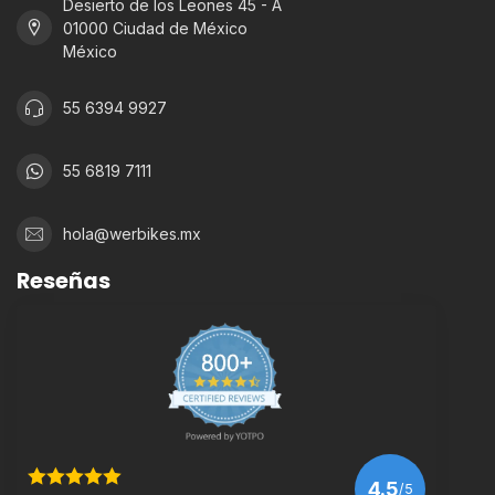
Desierto de los Leones 45 - A
01000 Ciudad de México
México
55 6394 9927
55 6819 7111
hola@werbikes.mx
Reseñas
4.5
/5