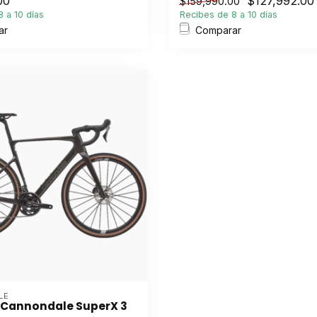
00
$127,992.00
$159,990.00
 a 10 días
Recibes de 8 a 10 días
ar
Comparar
LE
a Cannondale SuperX 3