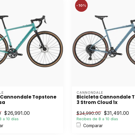
-10%
LE
CANNONDALE
a Cannondale Topstone
Bicicleta Cannondale 
sa
3 Strom Cloud 1x
$26,991.00
$31,491.00
0
$34,990.00
 a 10 días
Recibes de 8 a 10 días
ar
Comparar