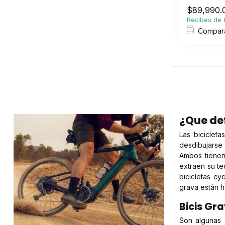
$89,990.
Recibes de 8
Compar
¿Que def
Las biciclet
desdibujarse 
Ambos tienen
extraen su te
bicicletas cy
grava están h
Bicis Gra
Son algunas d