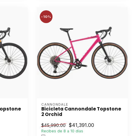
-10%
CANNONDALE
Topstone
Bicicleta Cannondale Topstone
2 Orchid
$41,391.00
$45,990.00
Recibes de 8 a 10 días