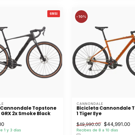
6MSI
-10%
LE
CANNONDALE
a Cannondale Topstone
Bicicleta Cannondale 
 GRX 2x Smoke Black
1 Tiger Eye
00
$44,991.00
$49,990.00
e 1 y 3 días
Recibes de 8 a 10 días