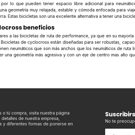
s, por lo que pueden tener espacio libre adicional para neumát
na geometría muy relajada, estable y cómoda enfocada para viajes
erra. Estas bicicletas son una excelente alternativa a tener una bic
clocross beneficios
ares a las bicicletas de ruta de performance, ya que en su mayorí
s Bicicletas de cyclocross están diseñadas para ser robustas, capac
ienen neumáticos que son más anchos que los neumáticos de ruta l
er una geometría más agresiva y con un eje de centro mas alto que 
Suscribir
 o tú compra, visita nuestra página
os detalles de nuestra empresa,
No te preocup
s y diferentes formas de ponerse en