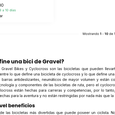
00
 a 10 días
ar
Mostrando
1
-
10
de 
ine una bici de Gravel?
as Gravel Bikes y Cyclocross son las bicicletas que pueden lleva
entre lo que define una bicicleta de cyclocross y lo que define una 
 barras antideslizantes, neumáticos de mayor volumen y están con
cnología y componentes de las bicicletas de ruta, pero el cyclocross
clocross están hechas para carreras y competencias, por lo tanto,
echas para la aventura y no están restringidas por nada más que la 
vel beneficios
e las bicicletas más divertidas que puede poseer un ciclista. No