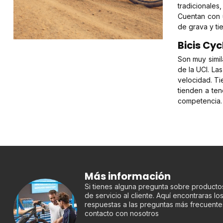
tradicionale
Cuentan con u
de grava y ti
Bicis Cy
Son muy simil
de la UCI. La
velocidad. T
tienden a ten
competencia.
Más información
Si tienes alguna pregunta sobre productos
de servicio al cliente. Aquí encontraras l
respuestas a las preguntas más frecuente
contacto con nosotros