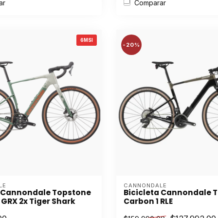
ar
Comparar
6MSI
-20%
LE
CANNONDALE
a Cannondale Topstone
Bicicleta Cannondale 
 GRX 2x Tiger Shark
Carbon 1 RLE