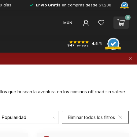
0 días
Envío Gratis
en compras desde $1,200
0
MXN
4.5
/5
947
reviews
los que buscan la aventura en los caminos off road sin salirse
Eliminar todos los filtros