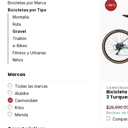
Bicicletas por Marca
-10%
Bicicletas por Tipo
Montaña
Ruta
Gravel
Triatlón
e-Bikes
Fitness y Urbanas
Niños
Marcas
Todas las marcas
CANNONDA
Biciclet
Alubike
3 Turque
Cannondale
$29,990.0
Krbo
Recibes de 8
Merida
Compar